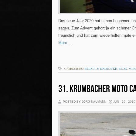
Das neue Jahr 2020 hat schon begonnen und 
sagen. Zum Advent gehört ja ein schöner C
freundlich und hat zum wiederholten male e
More …
CATEGORIES:
BILDER & EINDRÜCKE
,
BLOG
,
MEN
31. KRUMBACHER MOTO C
POSTED BY JÖRG NAUMANN
JUN - 29 - 2019