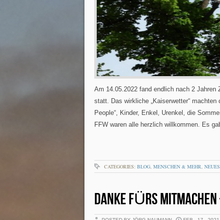
Am 14.05.2022 fand endlich nach 2 Jahren
statt. Das wirkliche „Kaiserwetter“ machten
People“, Kinder, Enkel, Urenkel, die Somme
FFW waren alle herzlich willkommen. Es gab
CATEGORIES:
BLOG
,
MENSCHEN & MEHR
,
NEUES
DANKE FÜRS MITMACHEN
POSTED BY JÖRG NAUMANN
FEB - 17 - 2021