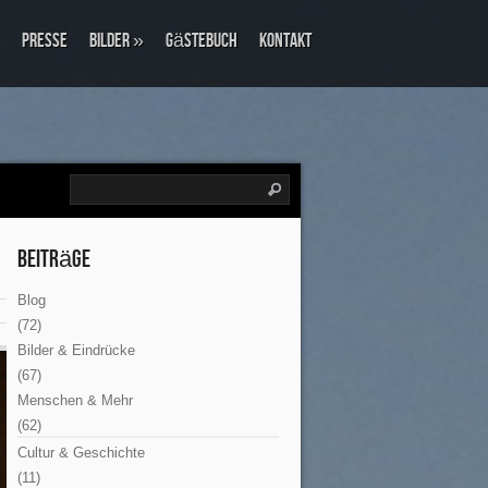
Presse
Bilder
»
Gästebuch
Kontakt
Beiträge
Blog
(72)
Bilder & Eindrücke
(67)
Menschen & Mehr
(62)
Cultur & Geschichte
(11)