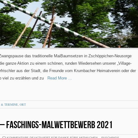
 Zwangspause das traditionelle MaiBaumsetzen in Zschöppichen-Neusorge
 die ganze Aktion zu einem schönen, runden Wiedersehen unserer „Village-
rfrischler aus der Stadt, die Freunde vom Krumbacher Heimatverein oder der
 viel zu erzählen und zu
Read More …
 & TERMINE
,
ORT
 – FASCHINGS-MALWETTBEWERB 2021
KOMMENTARE DEAKTIVIERT
FÜR DANKE FÜRS MITMACHEN – FASCHINGS-