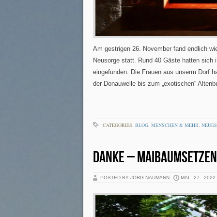
Am gestrigen 26. November fand endlich wied
Neusorge statt. Rund 40 Gäste hatten sich 
eingefunden. Die Frauen aus unserm Dorf h
der Donauwelle bis zum „exotischen“ Altenb
CATEGORIES:
BLOG
,
MENSCHEN & MEHR
,
NEUES
DANKE – MAIBAUMSETZEN
POSTED BY JÖRG NAUMANN
MAI - 27 - 2022