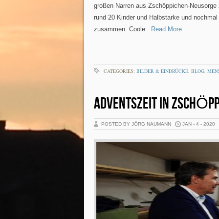
großen Narren aus Zschöppichen-Neusorge zu
rund 20 Kinder und Halbstarke und nochmal 
zusammen. Coole
Read More …
CATEGORIES:
BILDER & EINDRÜCKE
,
BLOG
,
MEN
ADVENTSZEIT IN ZSCHÖP
POSTED BY JÖRG NAUMANN
JAN - 4 - 2020