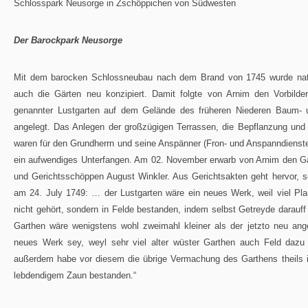
Schlosspark Neusorge in Zschöppichen von Südwesten
Der Barockpark Neusorge
Mit dem barocken Schlossneubau nach dem Brand von 1745 wurde natü
auch die Gärten neu konzipiert. Damit folgte von Arnim den Vorbild
genannter Lustgarten auf dem Gelände des früheren Niederen Baum- u
angelegt. Das Anlegen der großzügigen Terrassen, die Bepflanzung und
waren für den Grundherrn und seine Anspänner (Fron- und Anspanndienst
ein aufwendiges Unterfangen. Am 02. November erwarb von Arnim den Ga
und Gerichtsschöppen August Winkler. Aus Gerichtsakten geht hervor,
am 24. July 1749: … der Lustgarten wäre ein neues Werk, weil viel Pl
nicht gehört, sondern in Felde bestanden, indem selbst Getreyde darau
Garthen wäre wenigstens wohl zweimahl kleiner als der jetzto neu ange
neues Werk sey, weyl sehr viel alter wüster Garthen auch Feld daz
außerdem habe vor diesem die übrige Vermachung des Garthens theils in
lebdendigem Zaun bestanden.“